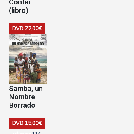
Contar
(libro)
DVD 22,00€
Samba, un
Nombre
Borrado
DVD 15,00€
3.2 €