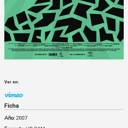
Ver en:
Ficha
Año:
2007