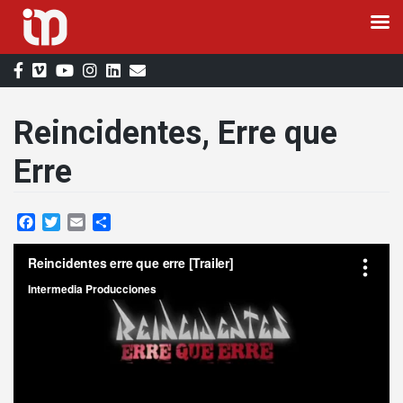
Saltar
al
contenido
Reincidentes, Erre que
Erre
Facebook
Twitter
Email
Compartir