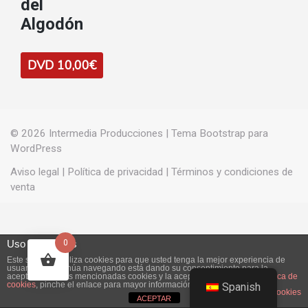
del
Algodón
DVD 10,00€
© 2026
Intermedia Producciones
|
Tema Bootstrap para
WordPress
Aviso legal
|
Política de privacidad
|
Términos y condiciones de
venta
Uso de cookies
0
Este sitio web utiliza cookies para que usted tenga la mejor experiencia de
usuario. Si continúa navegando está dando su consentimiento para la
aceptación de las mencionadas cookies y la aceptación de nuestra
política de
cookies
, pinche el enlace para mayor información.
Spanish
plugin cookies
ACEPTAR