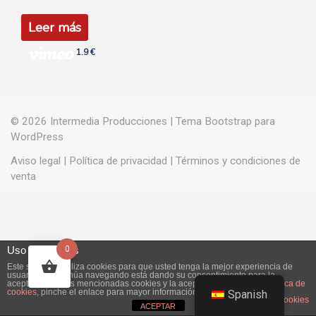
Leer más
1.9 €
© 2026
Intermedia Producciones
|
Tema Bootstrap para
WordPress
Aviso legal
|
Política de privacidad
|
Términos y condiciones de
venta
Uso de cookies
0
Este sitio web utiliza cookies para que usted tenga la mejor experiencia de
usuario. Si continúa navegando está dando su consentimiento para la
aceptación de las mencionadas cookies y la aceptación de nuestra
política de
cookies
, pinche el enlace para mayor información.
Spanish
plugin cookies
ACEPTAR