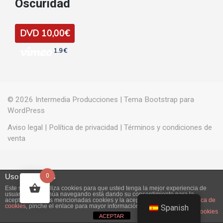
Oscuridad
DVD 10,00€
1.9 €
© 2026
Intermedia Producciones
|
Tema Bootstrap para
WordPress
Aviso legal
|
Política de privacidad
|
Términos y condiciones de
venta
Uso de cookies
0
Este sitio web utiliza cookies para que usted tenga la mejor experiencia de
usuario. Si continúa navegando está dando su consentimiento para la
aceptación de las mencionadas cookies y la aceptación de nuestra
política de
cookies
, pinche el enlace para mayor información.
Spanish
plugin cookies
ACEPTAR