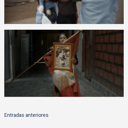
Navegación
Entradas anteriores
de