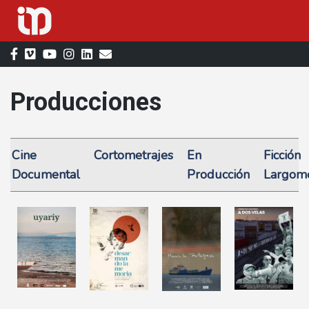
Saltar
al
contenido
Producciones
Cine
Cortometrajes
En
Ficción
Documental
Producción
Largome