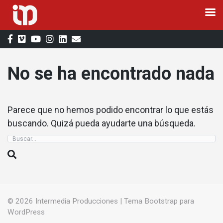
Saltar
al
contenido
No se ha encontrado nada
Parece que no hemos podido encontrar lo que estás
buscando. Quizá pueda ayudarte una búsqueda.
© 2026
Intermedia Producciones
|
Tema Bootstrap para
WordPress