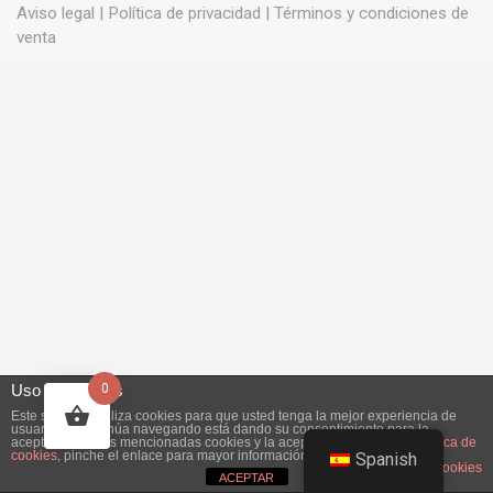
Aviso legal
|
Política de privacidad
|
Términos y condiciones de
venta
Uso de cookies
0
Este sitio web utiliza cookies para que usted tenga la mejor experiencia de
usuario. Si continúa navegando está dando su consentimiento para la
aceptación de las mencionadas cookies y la aceptación de nuestra
política de
cookies
, pinche el enlace para mayor información.
Spanish
plugin cookies
ACEPTAR