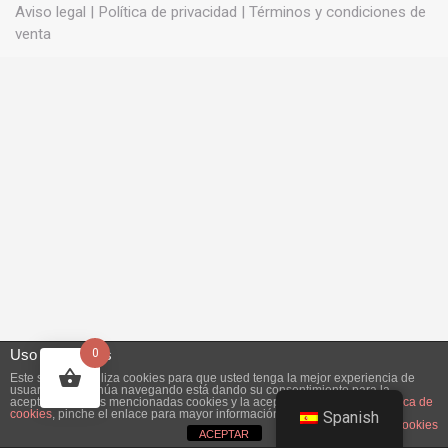
Aviso legal
|
Política de privacidad
|
Términos y condiciones de
venta
Uso de cookies
0
Este sitio web utiliza cookies para que usted tenga la mejor experiencia de
usuario. Si continúa navegando está dando su consentimiento para la
aceptación de las mencionadas cookies y la aceptación de nuestra
política de
cookies
, pinche el enlace para mayor información.
Spanish
plugin cookies
ACEPTAR