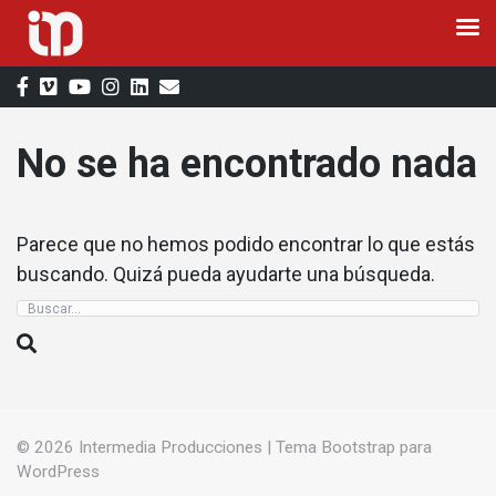
Saltar
al
contenido
No se ha encontrado nada
Parece que no hemos podido encontrar lo que estás
buscando. Quizá pueda ayudarte una búsqueda.
© 2026
Intermedia Producciones
|
Tema Bootstrap para
WordPress