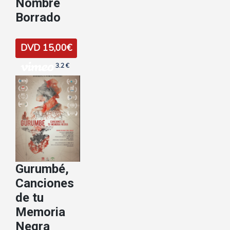
Nombre
Borrado
DVD 15,00€
3.2 €
Gurumbé,
Canciones
de tu
Memoria
Negra