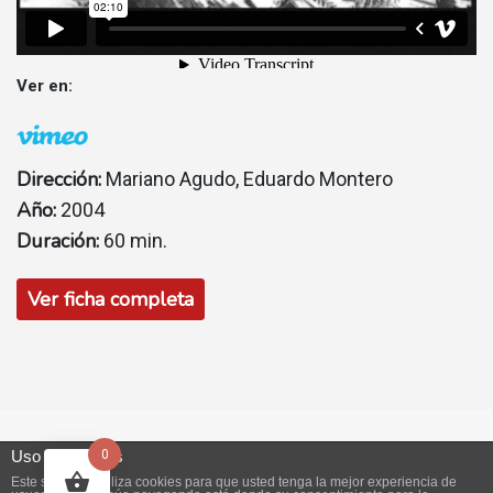
Ver en:
Dirección:
Mariano Agudo, Eduardo Montero
Año:
2004
Duración:
60 min.
Ver ficha completa
© 2026
Intermedia Producciones
|
Tema Bootstrap para
Uso de cookies
0
WordPress
Este sitio web utiliza cookies para que usted tenga la mejor experiencia de