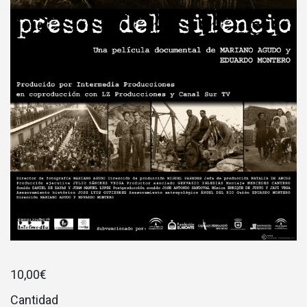
10,00
€
Cantidad