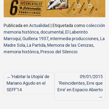
Publicada en
Actualidad
|
Etiquetada como
colección
memoria histórica
,
documental
,
El Laberinto
Marroquí
,
Guillena 1937
,
intermedia producciones
,
La
Madre Sola
,
La Partida
,
Memoria de las Cenizas
,
memoria histórica
,
Presos del Silencio
Navegación
‘Habitar la Utopía’ de
09/01/2015
de
Mariano Agudo en el
‘Reincidentes, Erre que
entradas
SEFF’14
Erre’ en Espacio Abierto