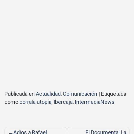
Publicada en
Actualidad
,
Comunicación
|
Etiquetada
como
corrala utopía
,
Ibercaja
,
IntermediaNews
Navegación
Adios a Rafael
El Documental La