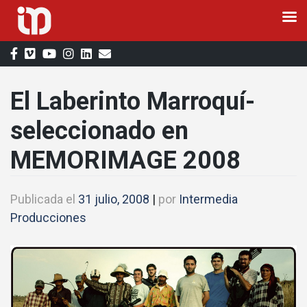
Saltar
al
contenido
El Laberinto Marroquí­
seleccionado en
MEMORIMAGE 2008
Publicada el
31 julio, 2008
|
por
Intermedia
Producciones