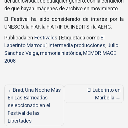
del audiovisual, de cualquier género, con la condición
de que hayan imágenes de archivo en movimiento.
El Festival ha sido considerado de interés por la
UNESCO, la FIAF, la FIAT/IFTA, INÉDITS i la AEHC.
Publicada en
Festivales
|
Etiquetada como
El
Laberinto Marroquí
,
intermedia producciones
,
Julio
Sánchez Veiga
,
memoria histórica
,
MEMORIMAGE
2008
Navegación
Brad, Una Noche Más
El Laberinto en
de
En Las Barricadas
Marbella
entradas
seleccionado en el
Festival de las
Libertades