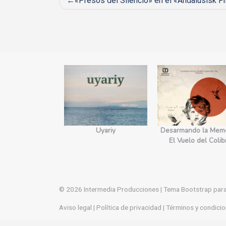
Navegación
«Presos del Silencio» en el «Andalusisk F
de
entradas
yecto Edges.
Uyariy
Desarmando la Memo
orecimiento
El Vuelo del Colib
© 2026
Intermedia Producciones
|
Tema Bootstrap par
Aviso legal
|
Política de privacidad
|
Términos y condicio