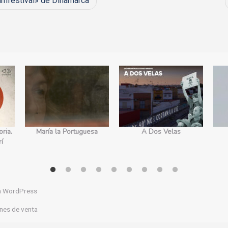
ilmfestival» de Dinamarca
ria.
María la Portuguesa
A Dos Velas
rí
a WordPress
nes de venta