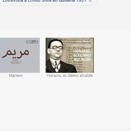
Entrevista a Emilio Silva en Guillena 1937
Mariem
Horacio, el último alcalde
No somos 