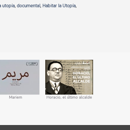
a utopía
,
documental
,
Habitar la Utopía
,
Mariem
Horacio, el último alcalde
No somos 