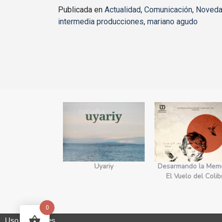
Publicada en
Actualidad
,
Comunicación
,
Noved
intermedia producciones
,
mariano agudo
yecto Edges.
Uyariy
Desarmando la Memo
orecimiento
El Vuelo del Colib
0
Uso de cookies