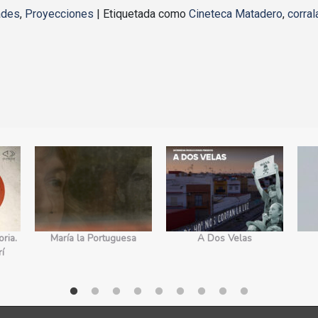
ades
,
Proyecciones
|
Etiquetada como
Cineteca Matadero
,
corral
ria.
María la Portuguesa
A Dos Velas
rí