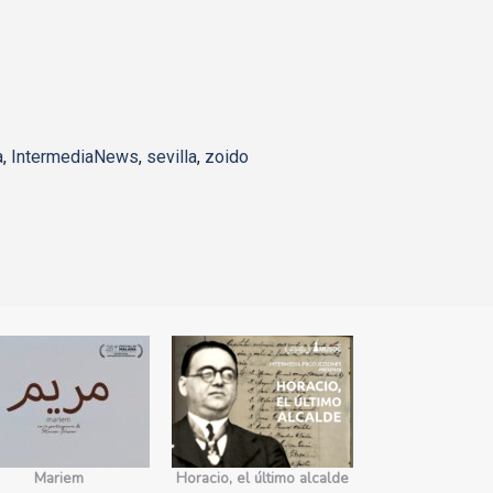
a
,
IntermediaNews
,
sevilla
,
zoido
Mariem
Horacio, el último alcalde
No somos 