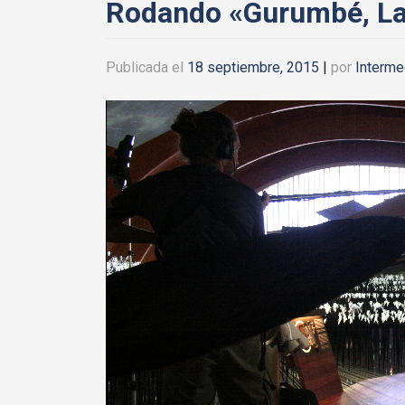
Rodando «Gurumbé, La
Publicada el
18 septiembre, 2015
|
por
Interme