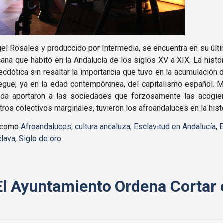
 y produccido por Intermedia, se encuentra en su última fa
ana que habitó en la Andalucía de los siglos XV a XIX. La histo
ecdótica sin resaltar la importancia que tuvo en la acumulació
egue, ya en la edad contempóranea, del capitalismo español.
da aportaron a las sociedades que forzosamente las acogie
 otros colectivos marginales, tuvieron los afroandaluces en la histo
a como
Afroandaluces
,
cultura andaluza
,
Esclavitud en Andalucía
,
E
clava
,
Siglo de oro
l Ayuntamiento Ordena Cortar e