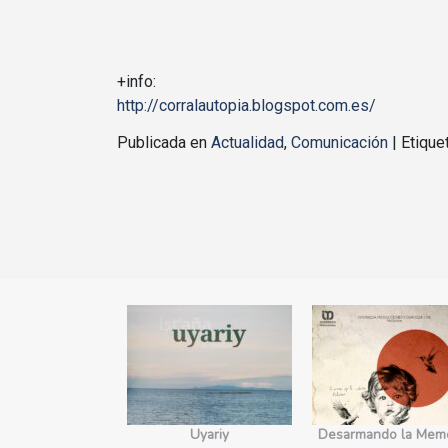
+info:
http://corralautopia.blogspot.com.es/
Publicada en
Actualidad
,
Comunicación
|
Etiqu
yecto Edges.
Uyariy
Desarmando la Memo