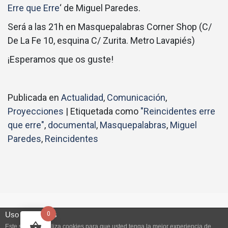
Erre que Erre
‘ de Miguel Paredes.
Será a las 21h en Masquepalabras Corner Shop (C/
De La Fe 10, esquina C/ Zurita. Metro Lavapiés)
¡Esperamos que os guste!
Publicada en
Actualidad
,
Comunicación
,
Proyecciones
|
Etiquetada como
"Reincidentes erre
que erre"
,
documental
,
Masquepalabras
,
Miguel
Paredes
,
Reincidentes
© 2026
Intermedia Producciones
|
Tema Bootstrap para
Uso de cookies
0
WordPress
Este sitio web utiliza cookies para que usted tenga la mejor experiencia de