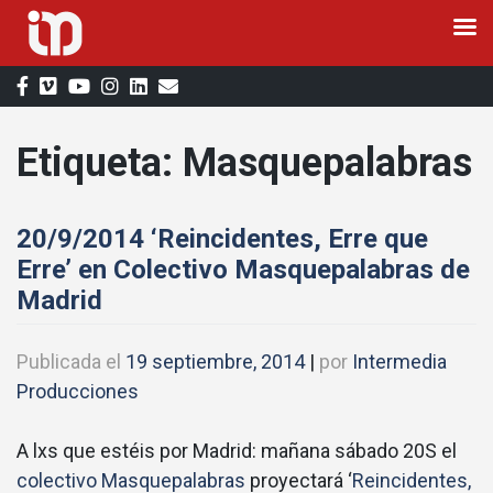
Saltar
al
contenido
Etiqueta:
Masquepalabras
20/9/2014 ‘Reincidentes, Erre que
Erre’ en Colectivo Masquepalabras de
Madrid
Publicada el
19 septiembre, 2014
|
por
Intermedia
Producciones
A lxs que estéis por Madrid: mañana sábado 20S el
colectivo Masquepalabras
proyectará ‘
Reincidentes,