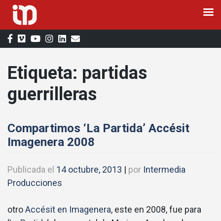
Saltar
al
contenido
Etiqueta:
partidas
guerrilleras
Compartimos ‘La Partida’ Accésit
Imagenera 2008
Publicada el
14 octubre, 2013
|
por
Intermedia
Producciones
otro
Accésit en Imagenera
, este en 2008, fue para