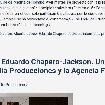
Cine de Medina del Campo
. Ayer martes se proyectó con la prese
euros
«, que sigue así­ su periplo festivalero (Este es el 5º Fest
etrajes en el que sólo participan 6 pelí­culas, por lo que est
. También se ha proyectado el cortometraje «
The End
«, de Edua
en la sección de cortometrajes.
0 euros
,
Alberto López
,
Eduardo Chapero Jackson
,
intermedia p
e Eduardo Chapero-Jackson. Un
ia Producciones y la Agencia F
dia Producciones