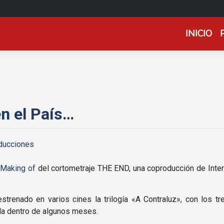
INICIO
n el Paí­s…
ducciones
l
Making of
del cortometraje THE END, una coproducción de Int
trenado en varios cines la trilogí­a «A Contraluz», con los t
la dentro de algunos meses.