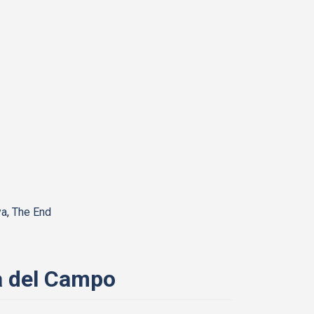
ya
,
The End
na del Campo