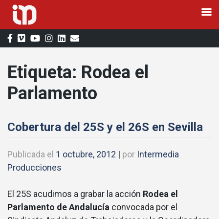
Saltar
al
contenido
Etiqueta:
Rodea el
Parlamento
Cobertura del 25S y el 26S en Sevilla
Publicada el
1 octubre, 2012
|
por
Intermedia
Producciones
El 25S acudimos a grabar la acción
Rodea el
Parlamento de Andalucía
convocada por el