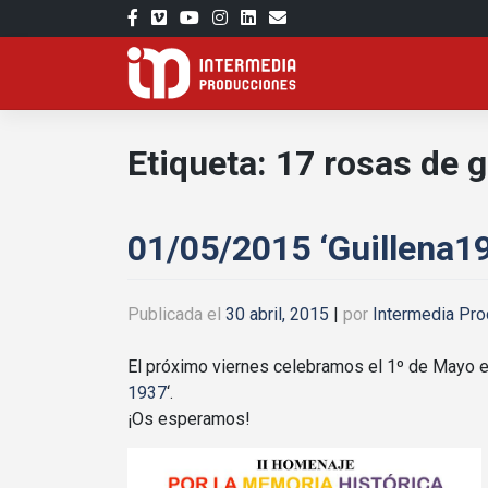
Saltar
al
contenido
Etiqueta:
17 rosas de g
01/05/2015 ‘Guillena1
Publicada el
30 abril, 2015
|
por
Intermedia Pr
El próximo viernes celebramos el 1º de Mayo e
1937
‘.
¡Os esperamos!