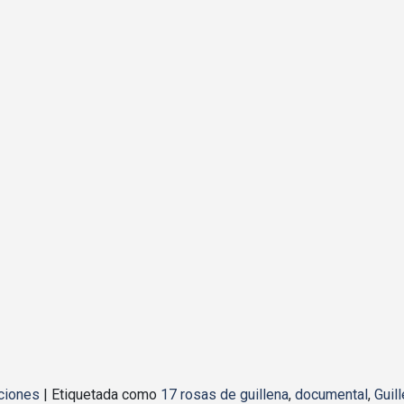
ciones
|
Etiquetada como
17 rosas de guillena
,
documental
,
Guil