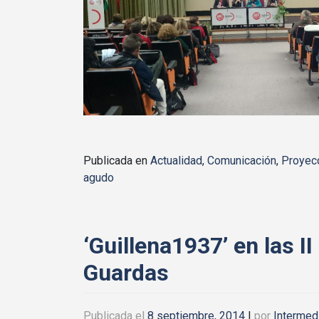
Publicada en
Actualidad
,
Comunicación
,
Proyec
agudo
‘Guillena1937’ en las I
Guardas
Publicada el
8 septiembre, 2014
|
por
Intermed