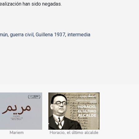
realización han sido negadas.
omún
,
guerra civil
,
Guillena 1937
,
intermedia
Mariem
Horacio, el último alcalde
No somos 