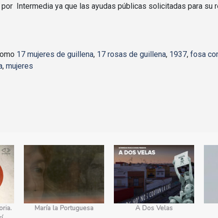
 por Intermedia ya que las ayudas públicas solicitadas para su 
 como
17 mujeres de guillena
,
17 rosas de guillena
,
1937
,
fosa c
a
,
mujeres
ria.
María la Portuguesa
A Dos Velas
rí