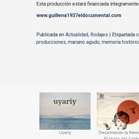
Esta producción estará financiada íntegramente
www.guillena1937eldocumental.com
Publicada en
Actualidad
,
Rodajes
|
Etiquetada
producciones
,
mariano agudo
,
memoria históric
yecto Edges.
Uyariy
Desarmando la Memo
orecimiento
El Vuelo del Colib