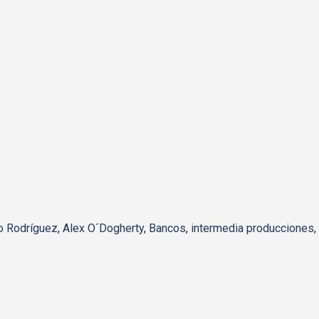
o Rodríguez
,
Alex O´Dogherty
,
Bancos
,
intermedia producciones
,