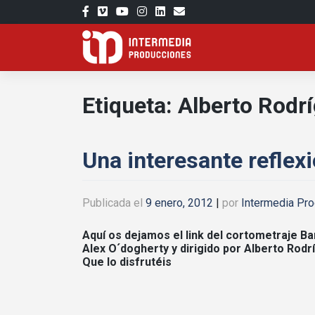
Saltar
al
contenido
Etiqueta:
Alberto Rodr
Una interesante reflexi
Publicada el
9 enero, 2012
|
por
Intermedia Pr
Aquí os dejamos el link del cortometraje Ba
Alex O´dogherty y dirigido por Alberto Rod
Que lo disfrutéis