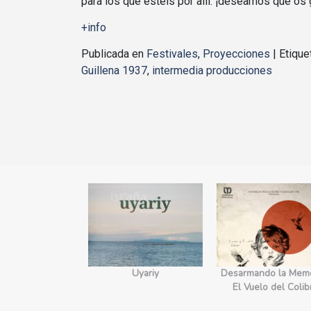
para los que esteis por allí: ¡deseamos que os 
+info
Publicada en
Festivales
,
Proyecciones
|
Etiqu
Guillena 1937
,
intermedia producciones
yecto Edges.
Uyariy
Desarmando la Memo
orecimiento
El Vuelo del Colib