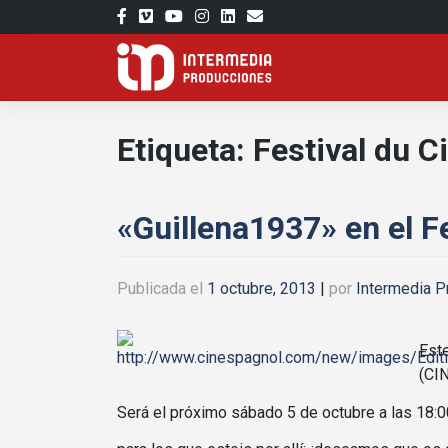
Saltar
al
contenido
Etiqueta:
Festival du 
«Guillena1937» en el F
Publicada el
1 octubre, 2013
|
por
Intermedia P
Este
(CI
Será el próximo sábado 5 de octubre a las 18: