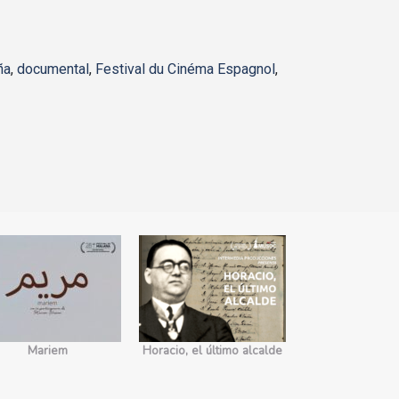
ña
,
documental
,
Festival du Cinéma Espagnol
,
Mariem
Horacio, el último alcalde
No somos 