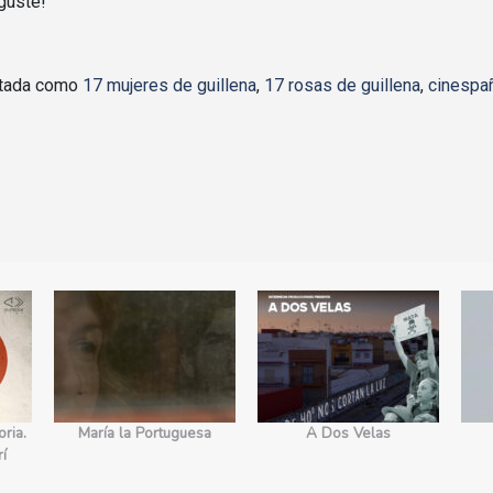
guste!
etada como
17 mujeres de guillena
,
17 rosas de guillena
,
cinespa
ria.
María la Portuguesa
A Dos Velas
rí