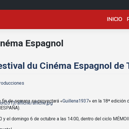
INICIO
Cinéma Espagnol
estival du Cinéma Espagnol de
roducciones
 fin de semana se proyectará «
Guillena1937
» en la 18ª edición
NESPAÑA).
00 y el domingo 6 de octubre a las 14:00, dentro del ciclo MÉM