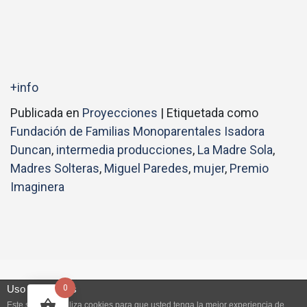
+info
Publicada en
Proyecciones
|
Etiquetada como
Fundación de Familias Monoparentales Isadora
Duncan
,
intermedia producciones
,
La Madre Sola
,
Madres Solteras
,
Miguel Paredes
,
mujer
,
Premio
Imaginera
© 2026
Intermedia Producciones
|
Tema Bootstrap para
Uso de cookies
0
WordPress
Este sitio web utiliza cookies para que usted tenga la mejor experiencia de