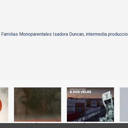
 Familias Monoparentales Isadora Duncan
,
intermedia producci
ria.
María la Portuguesa
A Dos Velas