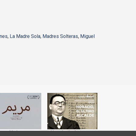
ones
,
La Madre Sola
,
Madres Solteras
,
Miguel
Mariem
Horacio, the last mayor
No somos 