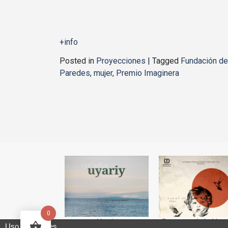
+info
Posted in
Proyecciones
|
Tagged
Fundación de
Paredes
,
mujer
,
Premio Imaginera
0
yecto Edges.
Uyariy
Desarmando la Memo
Uso de cookies