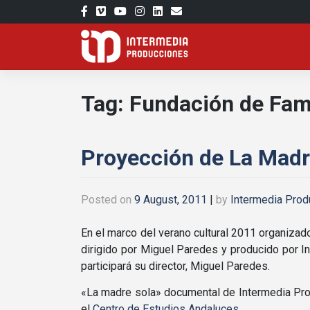
Skip
to
content
Tag:
Fundación de Fam
Proyección de La Madr
Posted on
9 August, 2011
|
by
Intermedia Prod
En el marco del verano cultural 2011 organiza
dirigido por Miguel Paredes y producido por I
participará su director, Miguel Paredes.
«La madre sola» documental de Intermedia Pro
el
Centro de Estudios Andaluces
.