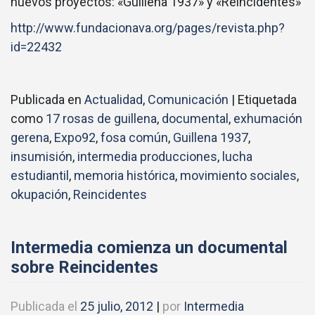
nuevos proyectos: «Guillena 1937» y «Reincidentes»
http://www.fundacionava.org/pages/revista.php?
id=22432
Publicada en
Actualidad
,
Comunicación
|
Etiquetada
como
17 rosas de guillena
,
documental
,
exhumación
gerena
,
Expo92
,
fosa común
,
Guillena 1937
,
insumisión
,
intermedia producciones
,
lucha
estudiantil
,
memoria histórica
,
movimiento sociales
,
okupación
,
Reincidentes
Intermedia comienza un documental
sobre Reincidentes
Publicada el
25 julio, 2012
|
por
Intermedia