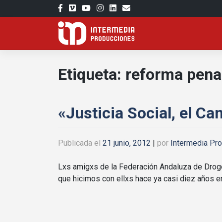
Saltar
al
contenido
Etiqueta:
reforma pena
«Justicia Social, el C
Publicada el
21 junio, 2012
|
por
Intermedia Pr
Lxs amigxs de la Federación Andaluza de Dro
que hicimos con ellxs hace ya casi diez años 