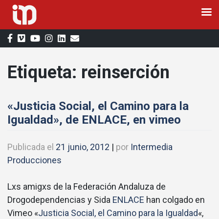
Saltar
al
contenido
Etiqueta:
reinserción
«Justicia Social, el Camino para la
Igualdad», de ENLACE, en vimeo
Publicada el
21 junio, 2012
|
por
Intermedia
Producciones
Lxs amigxs de la Federación Andaluza de
Drogodependencias y Sida
ENLACE
han colgado en
Vimeo «
Justicia Social, el Camino para la Igualdad
«,