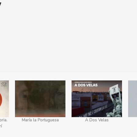
y
ria.
María la Portuguesa
A Dos Velas
rí