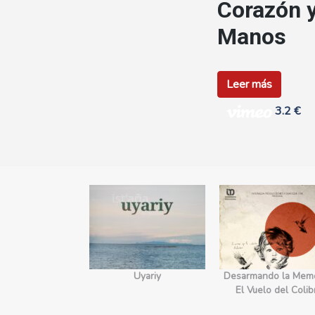
Corazón 
Manos
Leer más
3.2 €
yecto Edges.
Uyariy
Desarmando la Memo
orecimiento
El Vuelo del Colib