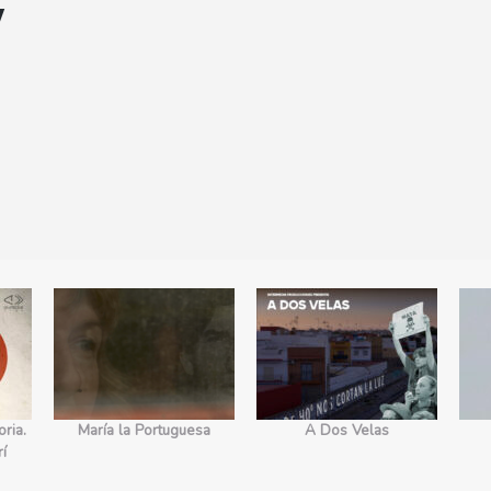
y
ria.
María la Portuguesa
A Dos Velas
rí