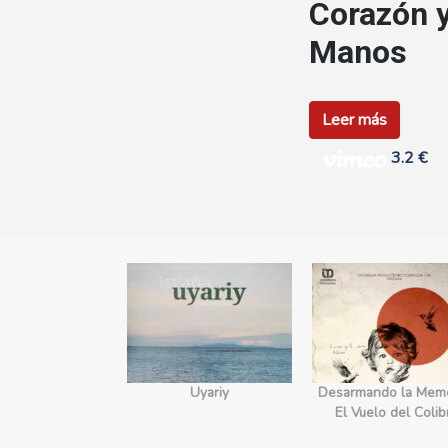
Corazón 
Manos
Leer más
3.2 €
yecto Edges.
Uyariy
Desarmando la Memo
orecimiento
El Vuelo del Colib