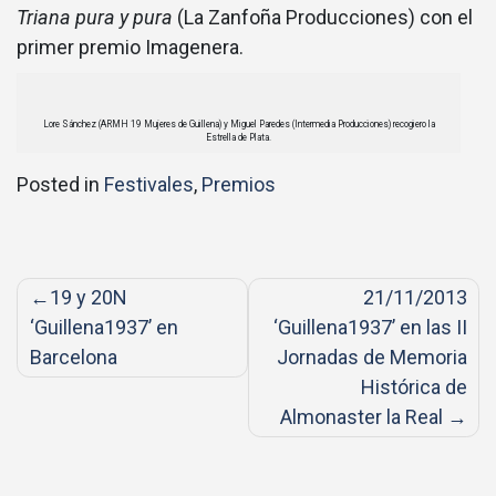
Triana pura y pura
(La Zanfoña Producciones) con el
primer premio Imagenera.
Lore Sánchez (ARMH 19 Mujeres de Guillena) y Miguel Paredes (Intermedia Producciones) recogiero la
Estrella de Plata.
Posted in
Festivales
,
Premios
Post
19 y 20N
21/11/2013
navigation
‘Guillena1937’ en
‘Guillena1937’ en las II
Barcelona
Jornadas de Memoria
Histórica de
Almonaster la Real