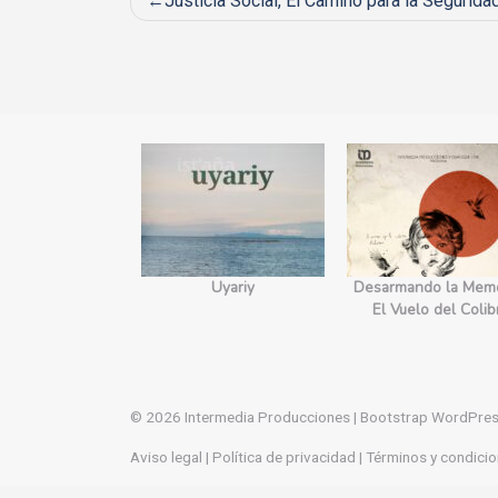
Post
Justicia Social, El Camino para la Segurida
navigation
yecto Edges.
Uyariy
Desarmando la Memo
orecimiento
El Vuelo del Colib
© 2026
Intermedia Producciones
|
Bootstrap WordPre
Aviso legal
|
Política de privacidad
|
Términos y condicio