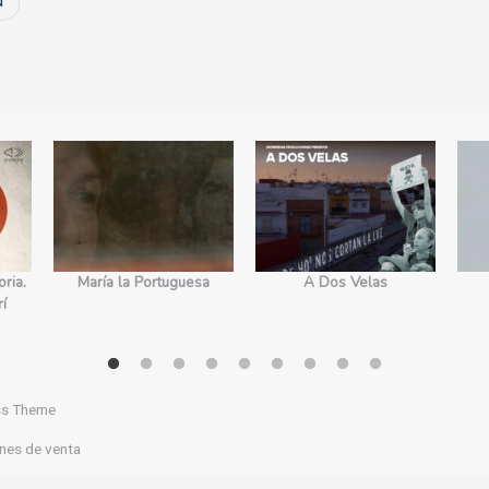
d
ria.
María la Portuguesa
A Dos Velas
rí
ss Theme
nes de venta