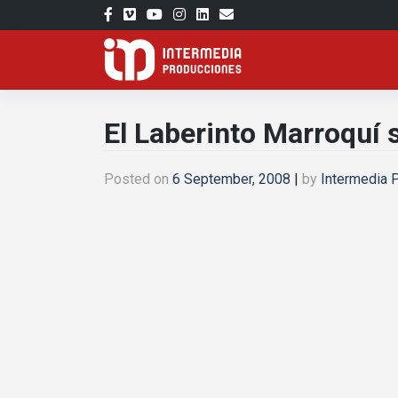
Skip
to
content
El Laberinto Marroquí­
Posted on
6 September, 2008
|
by
Intermedia 