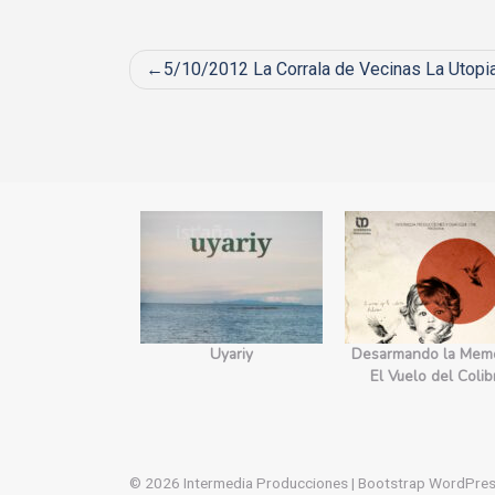
Post
5/10/2012 La Corrala de Vecinas La Utopia 
navigation
yecto Edges.
Uyariy
Desarmando la Memo
orecimiento
El Vuelo del Colib
© 2026
Intermedia Producciones
|
Bootstrap WordPre