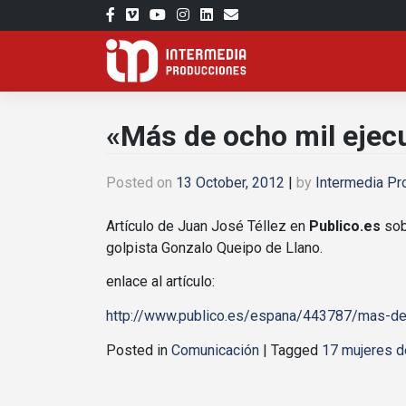
Skip
to
content
«Más de ocho mil ejecu
Posted on
13 October, 2012
|
by
Intermedia Pr
Artículo de Juan José Téllez en
Publico.es
sob
golpista Gonzalo Queipo de Llano.
enlace al artículo:
http://www.publico.es/espana/443787/mas-de-
Posted in
Comunicación
|
Tagged
17 mujeres d