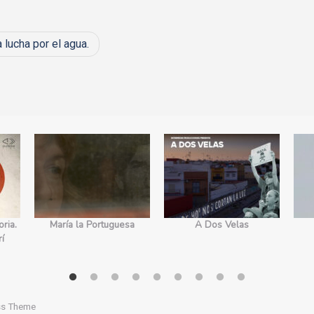
lucha por el agua.
ria.
María la Portuguesa
A Dos Velas
rí
ss Theme