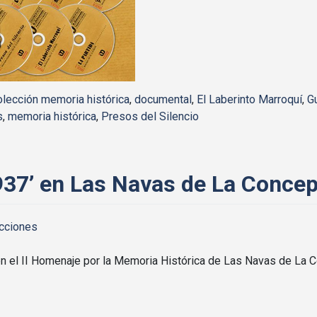
olección memoria histórica
,
documental
,
El Laberinto Marroquí
,
G
s
,
memoria histórica
,
Presos del Silencio
937’ en Las Navas de La Conce
cciones
n el II Homenaje por la Memoria Histórica de Las Navas de La C