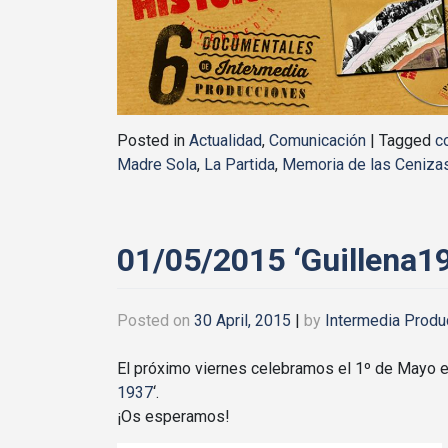
Posted in
Actualidad
,
Comunicación
|
Tagged
c
Madre Sola
,
La Partida
,
Memoria de las Ceniza
01/05/2015 ‘Guillena1
Posted on
30 April, 2015
|
by
Intermedia Produ
El próximo viernes celebramos el 1º de Mayo e
1937
‘.
¡Os esperamos!