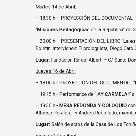
Martes 14 de Abril
:
– 18:30 h – PROYECCIÓN DEL DOCUMENTAL:
“
Misiones Pedagógicas
de la República” de G
– 20:00 h – PRESENTACIÓN DEL LIBRO “
La es
Boletín. Intervienen: El prologuista, Diego Caro 
Lugar
: Fundación Rafael Alberti – C/ Santo Do
Jueves 16 de Abril
:
– 18:00 h.- PROYECCIÓN DEL DOCUMENTAL: “
– 19:15 h.- Performance de “¡
AY CARMELA
!” 
– 19:30 h.-
MESA REDONDA Y COLOQUIO
con 
Alfonso Perales), y Andrés Rebolledo, miembro 
Lugar:
Salón de actos de la Casa de Los Toruño
Viernes 17 de Abril
: