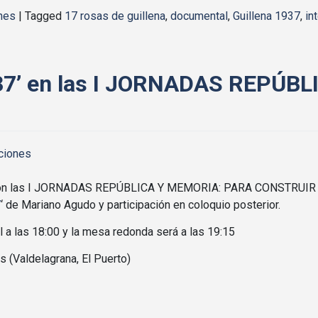
nes
|
Tagged
17 rosas de guillena
,
documental
,
Guillena 1937
,
in
937’ en las I JORNADAS REPÚB
ciones
ón con las I JORNADAS REPÚBLICA Y MEMORIA: PARA CONSTRUIR
7
‘ de Mariano Agudo y participación en coloquio posterior.
l a las 18:00 y la mesa redonda será a las 19:15
s (Valdelagrana, El Puerto)