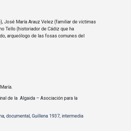
), José María Arauz Velez (familiar de víctimas
o Tello (historiador de Cádiz que ha
ando, arqueólogo de las fosas comunes del
María.
inal de la Algaida – Asociación para la
na
,
documental
,
Guillena 1937
,
intermedia