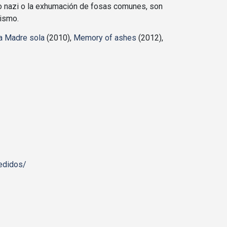
io nazi o la exhumación de fosas comunes, son
uismo.
a Madre sola
(2010),
Memory of ashes
(2012),
edidos/