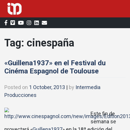
Skip
to
content
Tag:
cinespaña
«Guillena1937» en el Festival du
Cinéma Espagnol de Toulouse
Posted on
1 October, 2013
|
by
Intermedia
Producciones
Este fin de
semana se
proyectará «
Guillena1937
» en la 18ª edición del