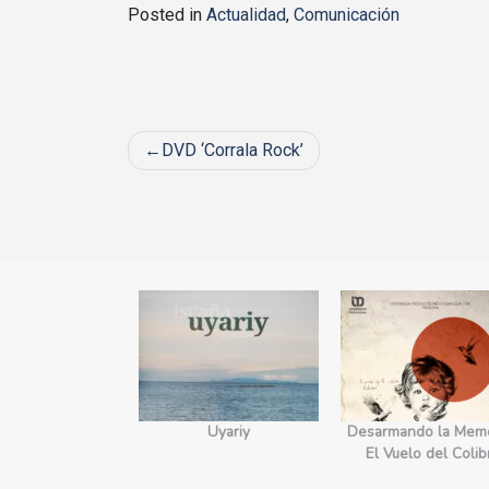
Posted in
Actualidad
,
Comunicación
Post
DVD ‘Corrala Rock’
navigation
yecto Edges.
Uyariy
Desarmando la Memo
orecimiento
El Vuelo del Colib