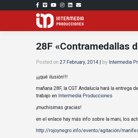
Skip
to
content
28F «Contramedallas d
Posted on
27 February, 2014
|
by
Intermedia P
¡¡¡qué ilusión!!!
mañana 28F, la CGT Andalucía hará la entrega 
trabajo en
Intermedia Producciones
¡muchísimas gracias!
en el enlace hay más info sobre la mani, los a
http://rojoynegro.info/evento/agitación/manifes