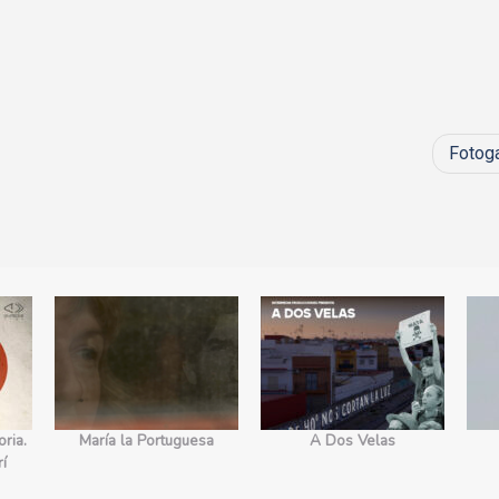
Fotoga
ria.
María la Portuguesa
A Dos Velas
rí