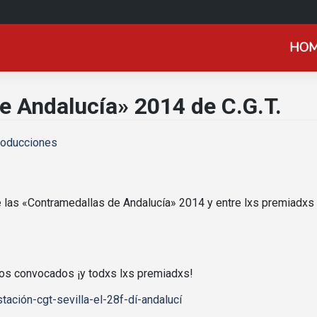
HO
e Andalucía» 2014 de C.G.T.
roducciones
de las «Contramedallas de Andalucía» 2014 y entre lxs premiadx
ctos convocados ¡y todxs lxs premiadxs!
tación-cgt-sevilla-el-28f-dí-andalucí