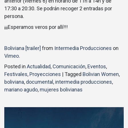
anterior (viernes 6) en horario de 11h a 14h y de
17:30 a 20:30. Se podrán recoger 2 entradas por
persona.
¡¡¡Esperamos veros por allí!!!
Boliviana [trailer]
from
Intermedia Producciones
on
Vimeo
.
Posted in
Actualidad
,
Comunicación
,
Eventos
,
Festivales
,
Proyecciones
|
Tagged
Bolivian Women
,
boliviana
,
documental
,
intermedia producciones
,
mariano agudo
,
mujeres bolivianas