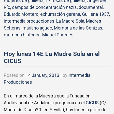
mujeres de guillena
,
17 rosas de guillena
,
Ángel del
Río
,
campos de concentración nazis
,
documental
,
Eduardo Montero
,
exhumación gerena
,
Guillena 1937
,
intermedia producciones
,
La Madre Sola
,
Madres
Solteras
,
mariano agudo
,
Memoria de las Cenizas
,
memoria histórica
,
Miguel Paredes
Hoy lunes 14E La Madre Sola en el
CICUS
Posted on
14 January, 2013
|
by
Intermedia
Producciones
En el marco de la Muestra que la Fundación
Audiovisual de Andalucía programa en el
CICUS
(C/
Madre de Dios nº 1, en Sevilla), hoy lunes a partir de