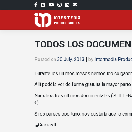
Skip
to
content
TODOS LOS DOCUMENT
Posted on
30 July, 2013
|
by
Intermedia Produ
Durante los últimos meses hemos ido colgand
Allí podéis ver de forma gratuita la mayor parte
Nuestros tres últimos documentales (GUILLE
€).
Si os parece oportuno, nos gustaría que lo comp
¡¡¡Gracias!!!