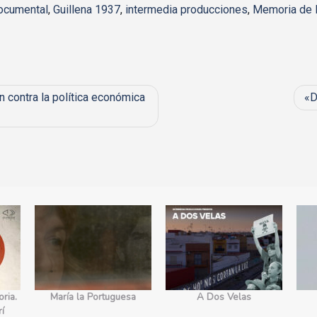
ocumental
,
Guillena 1937
,
intermedia producciones
,
Memoria de 
n contra la política económica
«D
ria.
María la Portuguesa
A Dos Velas
rí