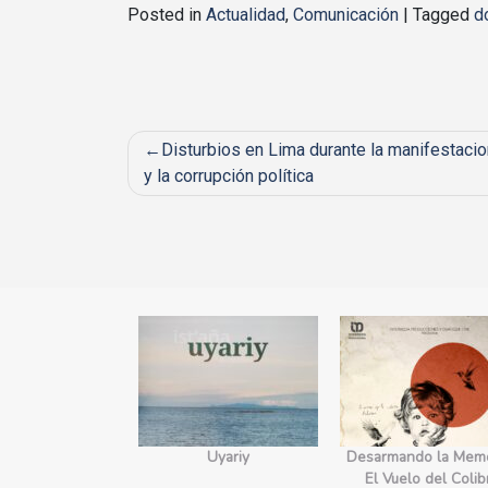
Posted in
Actualidad
,
Comunicación
|
Tagged
d
Post
Disturbios en Lima durante la manifestacio
y la corrupción política
navigation
yecto Edges.
Uyariy
Desarmando la Memo
orecimiento
El Vuelo del Colib